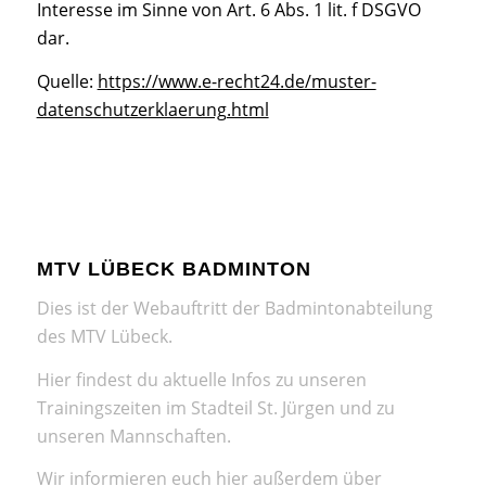
Interesse im Sinne von Art. 6 Abs. 1 lit. f DSGVO
dar.
Quelle:
https://www.e-recht24.de/muster-
datenschutzerklaerung.html
MTV LÜBECK BADMINTON
Dies ist der Webauftritt der Badmintonabteilung
des MTV Lübeck.
Hier findest du aktuelle Infos zu unseren
Trainingszeiten im Stadteil St. Jürgen und zu
unseren Mannschaften.
Wir informieren euch hier außerdem über