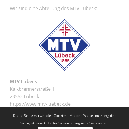
Wir sind eine Abteilung des MTV Lübeck:
MTV Lübeck
Kalkbrennerstraße 1
23562 Lübeck
https://www.mtv-luebeck.de
Diese Seite verwendet Cookies. Mit der Weiternutzung der
Seite, stimmst du die Verwendung von Cookies zu.