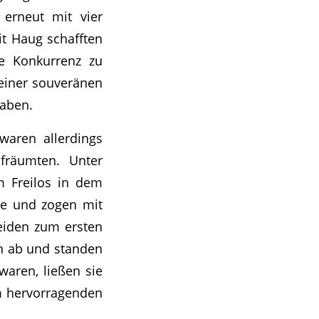
erneut mit vier
it Haug schafften
ge Konkurrenz zu
 einer souveränen
gaben.
waren allerdings
ufräumten. Unter
m Freilos in dem
ale und zogen mit
eiden zum ersten
en ab und standen
waren, ließen sie
um hervorragenden