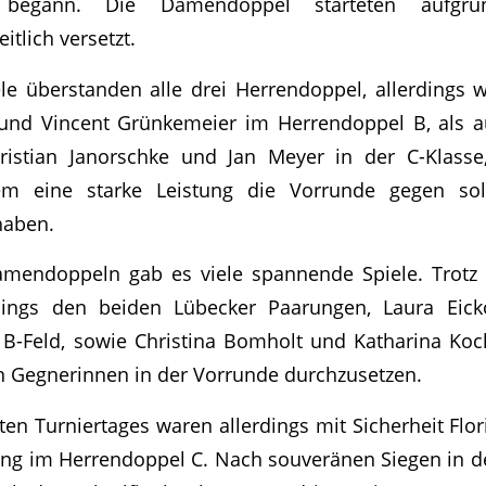
n begann. Die Damendoppel starteten aufgr
itlich versetzt.
e überstanden alle drei Herrendoppel, allerdings 
 und Vincent Grünkemeier im Herrendoppel B, als a
istian Janorschke und Jan Meyer in der C-Klasse,
dem eine starke Leistung die Vorrunde gegen so
haben.
mendoppeln gab es viele spannende Spiele. Trotz 
dings den beiden Lübecker Paarungen, Laura Eic
B-Feld, sowie Christina Bomholt und Katharina Koch
n Gegnerinnen in der Vorrunde durchzusetzen.
sten Turniertages waren allerdings mit Sicherheit Flo
ling im Herrendoppel C. Nach souveränen Siegen in 