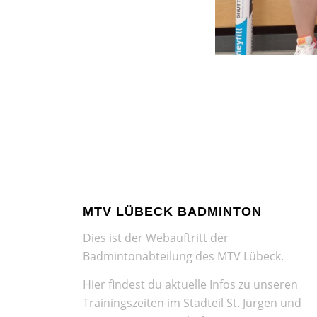
MTV LÜBECK BADMINTON
Dies ist der Webauftritt der
Badmintonabteilung des MTV Lübeck.
Hier findest du aktuelle Infos zu unseren
Trainingszeiten im Stadteil St. Jürgen und