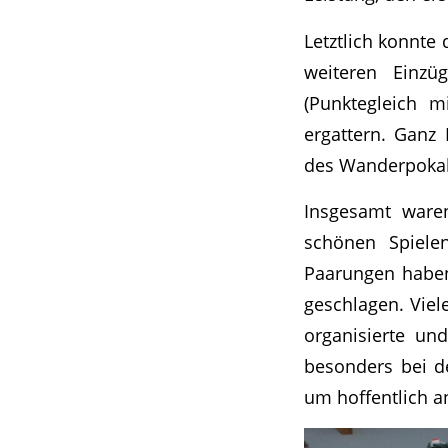
Letztlich konnte
weiteren Einzü
(Punktegleich m
ergattern. Ganz 
des Wanderpoka
Insgesamt waren
schönen Spielen
Paarungen haben
geschlagen. Vie
organisierte un
besonders bei d
um hoffentlich a