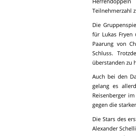
Herrendoppel
Teilnehmerzahl ze
Die Gruppenspiel
für Lukas Fryen
Paarung von Chr
Schluss. Trotz
überstanden zu 
Auch bei den Da
gelang es aller
Reisenberger im 
gegen die starke
Die Stars des er
Alexander Schel