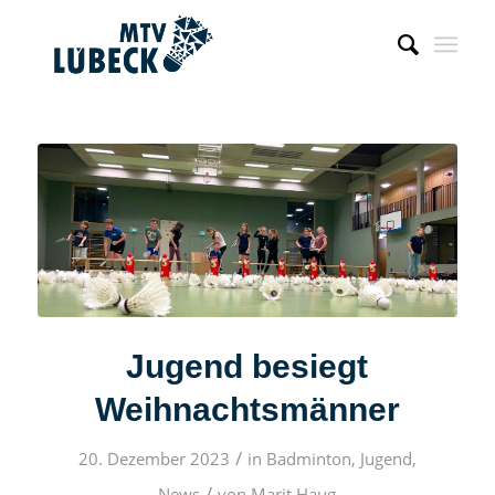
Jugend besiegt
Weihnachtsmänner
/
20. Dezember 2023
in
Badminton
,
Jugend
,
/
News
von
Marit Haug