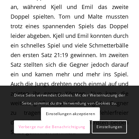
an, während Kjell und Emil das zweite
Doppel spielten. Tom und Malte mussten
trotz eines spannenden Spiels das Doppel
leider abgeben. Kjell und Emil konnten durch
ein schnelles Spiel und viele Schmetterbälle
den ersten Satz 21:19 gewinnen. Im zweiten
Satz stellten sich die Gegner jedoch darauf
ein und kamen mehr und mehr ins Spiel.
Auch die Jungs drehten noch einmal auf und
zeigten ihr ganzes Können. Nun kam die
Diese Seite verwendet Cookies. Mit der Weiternutzung der
weitaus größere Spielerfahrung der Gegner
Seite, stimmst du die Verwendung von Cookies zu.
zu tragen, die ihr Spiel fehlerfreier
Einstellungen akzeptieren
durchziehen und somit die nächsten beiden
Verberge nur die Benachrichtigung
Einstellungen
Sätze gewinnen konnten.