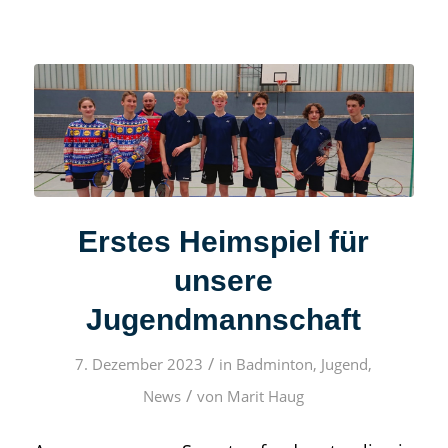
Erstes Heimspiel für
unsere
Jugendmannschaft
/
7. Dezember 2023
in
Badminton
,
Jugend
,
/
News
von
Marit Haug