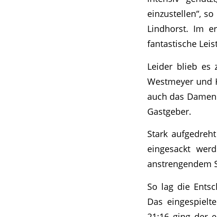
einzustellen“, s
Lindhorst. Im e
fantastische Leis
Leider blieb es
Westmeyer und Ho
auch das Damendo
Gastgeber.
Stark aufgedreht
eingesackt wer
anstrengendem Sp
So lag die Ents
Das eingespielt
21:16 ging der 