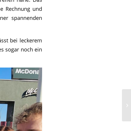
die Rechnung und
einer spannenden
ässt bei leckerem
es sogar noch ein
Ak