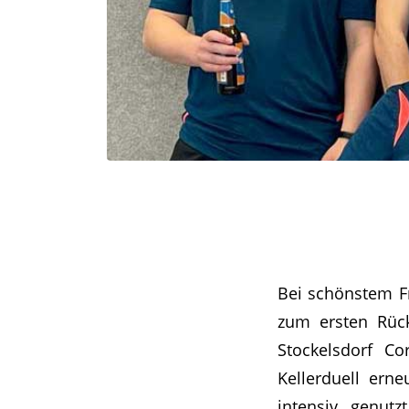
Bei schönstem F
zum ersten Rüc
Stockelsdorf Co
Kellerduell erne
intensiv genut