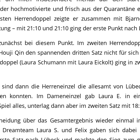
o der hochmotivierte und frisch aus der Quarantäne 
rsten Herrendoppel zeigte er zusammen mit Bjar
tung – mit 21:10 und 21:10 ging der erste Punkt nach
 zunächst bei diesem Punkt. Im zweiten Herrendopp
uji Qin den spannenden dritten Satz nicht für sic
ppel (Laura Schumann mit Laura Eickolt) ging in z
 sind dann die Herreneinzel die allesamt von Lübe
den konnten. Im Dameneinzel gab Laura E. in ein
iel alles, unterlag dann aber im zweiten Satz mit 18
cheidung über das Gesamtergebnis wieder einmal 
e Dreamteam Laura S. und Felix gaben sich dabei 
erste Satz nach Lübeck und machte den Sieg zum g