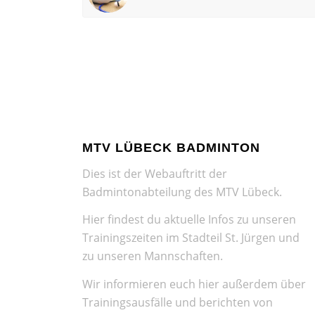
MTV LÜBECK BADMINTON
Dies ist der Webauftritt der
Badmintonabteilung des MTV Lübeck.
Hier findest du aktuelle Infos zu unseren
Trainingszeiten im Stadteil St. Jürgen und
zu unseren Mannschaften.
Wir informieren euch hier außerdem über
Trainingsausfälle und berichten von