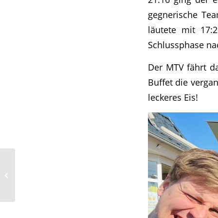
gegnerische Tea
läutete mit 17:
Schlussphase nac
Der MTV fährt da
Buffet die verga
leckeres Eis!
MTV Lübeck 1 nimmt
Oldesloe aufs Korn