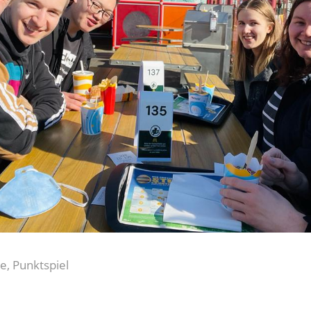
te
,
Punktspiel