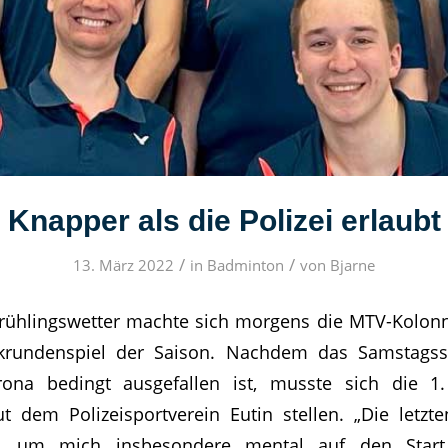
Knapper als die Polizei erlaubt
/
/
13. März 2022
in
Badminton
von
Bjarne
rühlingswetter machte sich morgens die MTV-Kolonn
krundenspiel der Saison. Nachdem das Samstagss
rona bedingt ausgefallen ist, musste sich die 
ut dem Polizeisportverein Eutin stellen. „Die letz
zt, um mich insbesondere mental auf den Star