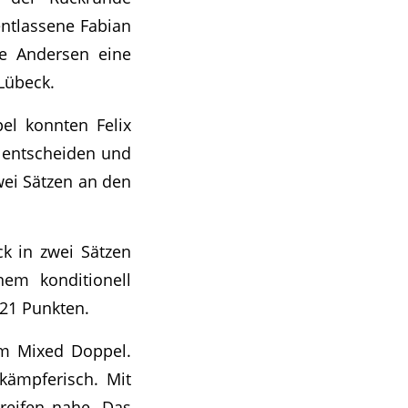
entlassene Fabian
ne Andersen eine
 Lübeck.
el konnten Felix
h entscheiden und
wei Sätzen an den
ck in zwei Sätzen
em konditionell
:21 Punkten.
im Mixed Doppel.
kämpferisch. Mit
reifen nahe. Das